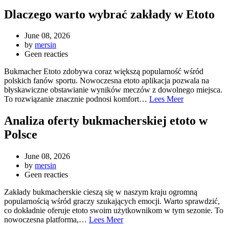
Dlaczego warto wybrać zakłady w Etoto
June 08, 2026
by
mersin
Geen reacties
Bukmacher Etoto zdobywa coraz większą popularność wśród
polskich fanów sportu. Nowoczesna etoto aplikacja pozwala na
błyskawiczne obstawianie wyników meczów z dowolnego miejsca.
To rozwiązanie znacznie podnosi komfort…
Lees Meer
Analiza oferty bukmacherskiej etoto w
Polsce
June 08, 2026
by
mersin
Geen reacties
Zakłady bukmacherskie cieszą się w naszym kraju ogromną
popularnością wśród graczy szukających emocji. Warto sprawdzić,
co dokładnie oferuje etoto swoim użytkownikom w tym sezonie. To
nowoczesna platforma,…
Lees Meer