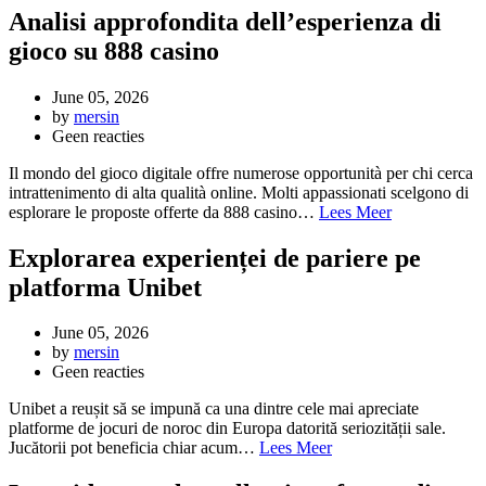
Analisi approfondita dell’esperienza di
gioco su 888 casino
June 05, 2026
by
mersin
Geen reacties
Il mondo del gioco digitale offre numerose opportunità per chi cerca
intrattenimento di alta qualità online. Molti appassionati scelgono di
esplorare le proposte offerte da 888 casino…
Lees Meer
Explorarea experienței de pariere pe
platforma Unibet
June 05, 2026
by
mersin
Geen reacties
Unibet a reușit să se impună ca una dintre cele mai apreciate
platforme de jocuri de noroc din Europa datorită seriozității sale.
Jucătorii pot beneficia chiar acum…
Lees Meer