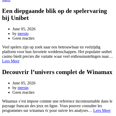
Een diepgaande blik op de spelervaring
bij Unibet
June 05, 2026
by
mersin
Geen reacties
Veel spelers zijn op zoek naar een betrouwbaar en veelzijdig
platform voor hun favoriete weddenschappen. Het populaire unibet
casino biedt precies die variatie waar veel enthousiastelingen naar…
Lees Meer
Decouvrir l’univers complet de Winamax
June 05, 2026
by
mersin
Geen reacties
Winamax s’est impose comme une reference incontournable dans le
paysage francais des jeux en ligne. Vous pouvez consulter les
programmes sur winamax tv pour suivre les analyses…
Lees Meer