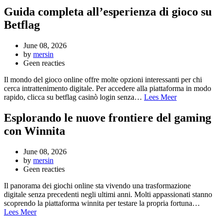
Guida completa all’esperienza di gioco su
Betflag
June 08, 2026
by
mersin
Geen reacties
Il mondo del gioco online offre molte opzioni interessanti per chi
cerca intrattenimento digitale. Per accedere alla piattaforma in modo
rapido, clicca su betflag casinò login senza…
Lees Meer
Esplorando le nuove frontiere del gaming
con Winnita
June 08, 2026
by
mersin
Geen reacties
Il panorama dei giochi online sta vivendo una trasformazione
digitale senza precedenti negli ultimi anni. Molti appassionati stanno
scoprendo la piattaforma winnita per testare la propria fortuna…
Lees Meer