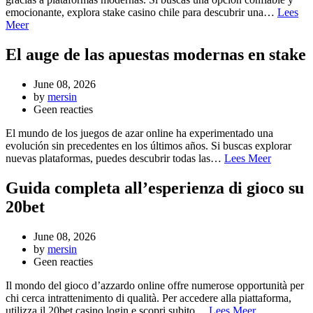
emocionante, explora stake casino chile para descubrir una…
Lees
Meer
El auge de las apuestas modernas en stake
June 08, 2026
by
mersin
Geen reacties
El mundo de los juegos de azar online ha experimentado una
evolución sin precedentes en los últimos años. Si buscas explorar
nuevas plataformas, puedes descubrir todas las…
Lees Meer
Guida completa all’esperienza di gioco su
20bet
June 08, 2026
by
mersin
Geen reacties
Il mondo del gioco d’azzardo online offre numerose opportunità per
chi cerca intrattenimento di qualità. Per accedere alla piattaforma,
utilizza il 20bet casino login e scopri subito…
Lees Meer