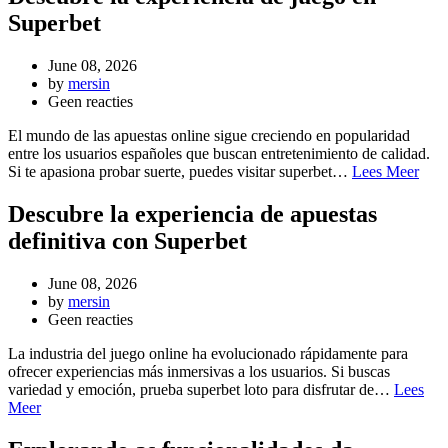
Superbet
June 08, 2026
by
mersin
Geen reacties
El mundo de las apuestas online sigue creciendo en popularidad
entre los usuarios españoles que buscan entretenimiento de calidad.
Si te apasiona probar suerte, puedes visitar superbet…
Lees Meer
Descubre la experiencia de apuestas
definitiva con Superbet
June 08, 2026
by
mersin
Geen reacties
La industria del juego online ha evolucionado rápidamente para
ofrecer experiencias más inmersivas a los usuarios. Si buscas
variedad y emoción, prueba superbet loto para disfrutar de…
Lees
Meer