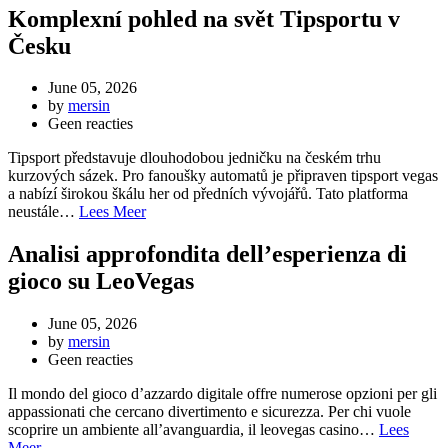
Komplexní pohled na svět Tipsportu v
Česku
June 05, 2026
by
mersin
Geen reacties
Tipsport představuje dlouhodobou jedničku na českém trhu
kurzových sázek. Pro fanoušky automatů je připraven tipsport vegas
a nabízí širokou škálu her od předních vývojářů. Tato platforma
neustále…
Lees Meer
Analisi approfondita dell’esperienza di
gioco su LeoVegas
June 05, 2026
by
mersin
Geen reacties
Il mondo del gioco d’azzardo digitale offre numerose opzioni per gli
appassionati che cercano divertimento e sicurezza. Per chi vuole
scoprire un ambiente all’avanguardia, il leovegas casino…
Lees
Meer