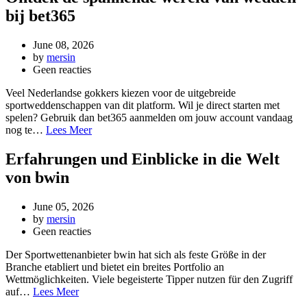
bij bet365
June 08, 2026
by
mersin
Geen reacties
Veel Nederlandse gokkers kiezen voor de uitgebreide
sportweddenschappen van dit platform. Wil je direct starten met
spelen? Gebruik dan bet365 aanmelden om jouw account vandaag
nog te…
Lees Meer
Erfahrungen und Einblicke in die Welt
von bwin
June 05, 2026
by
mersin
Geen reacties
Der Sportwettenanbieter bwin hat sich als feste Größe in der
Branche etabliert und bietet ein breites Portfolio an
Wettmöglichkeiten. Viele begeisterte Tipper nutzen für den Zugriff
auf…
Lees Meer