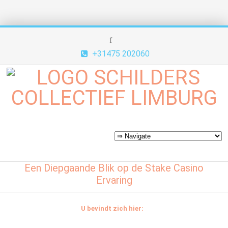
+31475 202060
Een Diepgaande Blik op de Stake Casino
Ervaring
U bevindt zich hier: