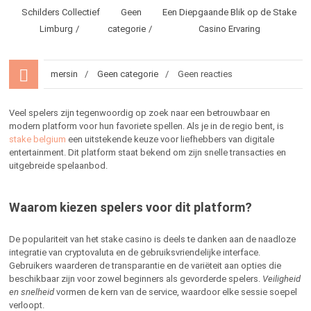
Schilders Collectief
Geen
Een Diepgaande Blik op de Stake
Limburg
categorie
Casino Ervaring
mersin
Geen categorie
Geen reacties
Veel spelers zijn tegenwoordig op zoek naar een betrouwbaar en
modern platform voor hun favoriete spellen. Als je in de regio bent, is
stake belgium
een uitstekende keuze voor liefhebbers van digitale
entertainment. Dit platform staat bekend om zijn snelle transacties en
uitgebreide spelaanbod.
Waarom kiezen spelers voor dit platform?
De populariteit van het stake casino is deels te danken aan de naadloze
integratie van cryptovaluta en de gebruiksvriendelijke interface.
Gebruikers waarderen de transparantie en de variëteit aan opties die
beschikbaar zijn voor zowel beginners als gevorderde spelers.
Veiligheid
en snelheid
vormen de kern van de service, waardoor elke sessie soepel
verloopt.