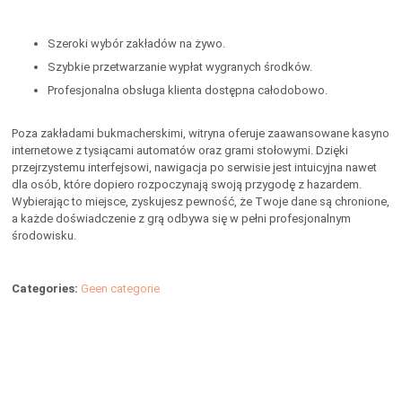
Szeroki wybór zakładów na żywo.
Szybkie przetwarzanie wypłat wygranych środków.
Profesjonalna obsługa klienta dostępna całodobowo.
Poza zakładami bukmacherskimi, witryna oferuje zaawansowane kasyno
internetowe z tysiącami automatów oraz grami stołowymi. Dzięki
przejrzystemu interfejsowi, nawigacja po serwisie jest intuicyjna nawet
dla osób, które dopiero rozpoczynają swoją przygodę z hazardem.
Wybierając to miejsce, zyskujesz pewność, że Twoje dane są chronione,
a każde doświadczenie z grą odbywa się w pełni profesjonalnym
środowisku.
Categories:
Geen categorie