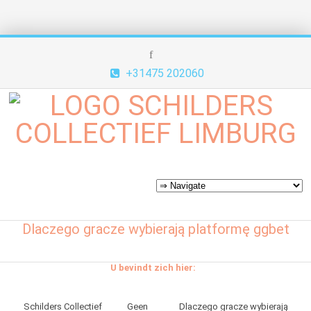
+31475 202060
Dlaczego gracze wybierają platformę ggbet
U bevindt zich hier:
Schilders Collectief
Geen
Dlaczego gracze wybierają