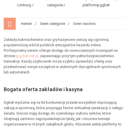
Limburg
categorie
platformę ggbet
mersin
Geen categorie
Geen reacties
Zakłady bukmacherskie oraz gry kasynowe cieszą się ogromną
popularnością wśród polskich entuzjastów hazardu online.
Profesjonalny serwis oferuje dostęp do nowoczesnych rozwiązań na
stronie
g-g-bet.net.pl
, zapewniając przy tym pełne bezpieczeństwo
transakcji. Każdy użytkownik może szybko sprawdzić ofertę oraz
przetestować swoje szczęście w ulubionych dyscyplinach sportowych
lub automatach.
Bogata oferta zakładów i kasyna
Ggbet wyróżnia się na tle konkurencji przede wszystkim imponującą
sekcją e-sportową, która przyciąga fanów wirtualnej rywalizacji z całego
świata. Gracze mają dostęp do szerokiego wyboru rynków, które
obejmują zarówno najpopularniejsze tytuły, jak i niszowe turnieje
organizowane w różnych zakątkach globu.
Kluczowe zalety platformy to: