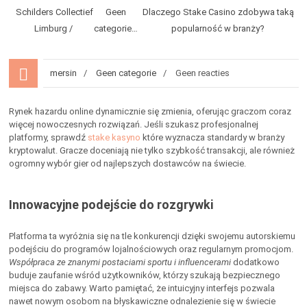
Schilders Collectief
Geen
Dlaczego Stake Casino zdobywa taką
Limburg
categorie
popularność w branży?
mersin
Geen categorie
Geen reacties
Rynek hazardu online dynamicznie się zmienia, oferując graczom coraz
więcej nowoczesnych rozwiązań. Jeśli szukasz profesjonalnej
platformy, sprawdź
stake kasyno
które wyznacza standardy w branży
kryptowalut. Gracze doceniają nie tylko szybkość transakcji, ale również
ogromny wybór gier od najlepszych dostawców na świecie.
Innowacyjne podejście do rozgrywki
Platforma ta wyróżnia się na tle konkurencji dzięki swojemu autorskiemu
podejściu do programów lojalnościowych oraz regularnym promocjom.
Współpraca ze znanymi postaciami sportu i influencerami
dodatkowo
buduje zaufanie wśród użytkowników, którzy szukają bezpiecznego
miejsca do zabawy. Warto pamiętać, że intuicyjny interfejs pozwala
nawet nowym osobom na błyskawiczne odnalezienie się w świecie