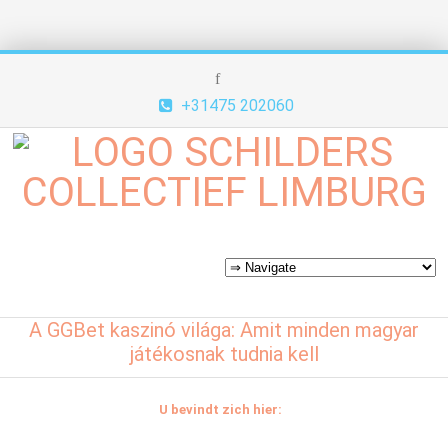
+31475 202060
A GGBet kaszinó világa: Amit minden magyar
játékosnak tudnia kell
U bevindt zich hier: