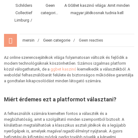
Schilders
Geen
A GGBet kaszinó világa: Amit minden
Collectief
categorie
magyar játékosnak tudnia kell
Limburg
mersin
Geen categorie
Geen reacties
Az online szerencsejátékok világa folyamatosan változik és fejlődik a
modern technológiáknak köszönhetően. Számos izgalmas platform
közül válogathatunk, de a
ggbet kaszinó
kiemelkedik a választékból. A
weboldal felhasználóbarát felülete és biztonságos működése garantálja
a gondtalan kikapcsolódást minden látogató számára.
Miért érdemes ezt a platformot választani?
A felhasználók számára kiemelten fontos a választék és a
megbízhatóság, amit a szolgáltató minden szempontból biztosít. A
kínálatban megtalálhatóak a klasszikus asztali játékok és a legújabb
nyerőgépek is, amelyek
magával ragadó élményt
nyújtanak. A gyors
befizetési és kifizetési módok pedig tovább növelik a kényelmi