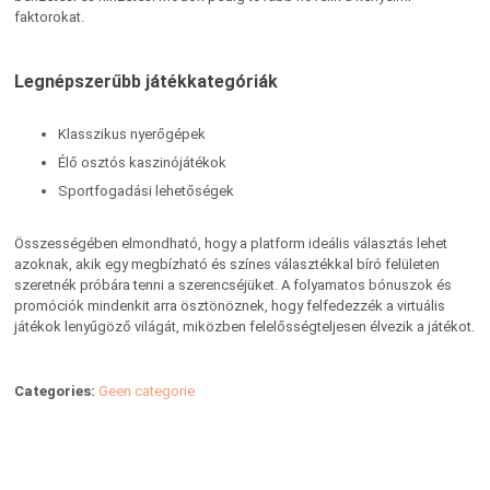
faktorokat.
Legnépszerűbb játékkategóriák
Klasszikus nyerőgépek
Élő osztós kaszinójátékok
Sportfogadási lehetőségek
Összességében elmondható, hogy a platform ideális választás lehet
azoknak, akik egy megbízható és színes választékkal bíró felületen
szeretnék próbára tenni a szerencséjüket. A folyamatos bónuszok és
promóciók mindenkit arra ösztönöznek, hogy felfedezzék a virtuális
játékok lenyűgöző világát, miközben felelősségteljesen élvezik a játékot.
Categories:
Geen categorie