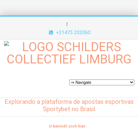
+31475 202060
Explorando a plataforma de apostas esportivas
Sportybet no Brasil
U bevindt zich hier: