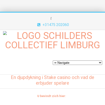
+31475 202060
En djupdykning i Stake casino och vad de
erbjuder spelare
U bevindt zich hier: