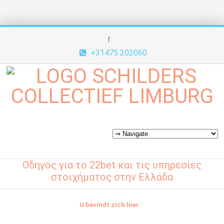
+31475 202060
Οδηγός για το 22bet και τις υπηρεσίες
στοιχήματος στην Ελλάδα
U bevindt zich hier: