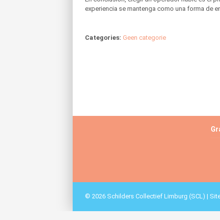
experiencia se mantenga como una forma de en
Categories:
Geen categorie
Gr
© 2026 Schilders Collectief Limburg (SCL) |
Sit