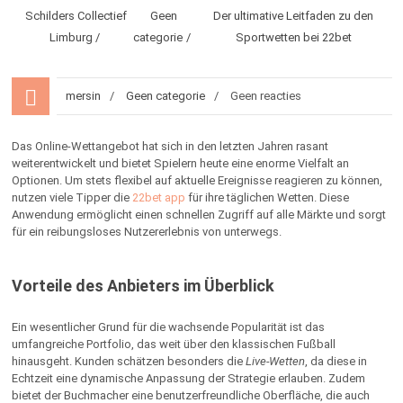
Schilders Collectief
Geen
Der ultimative Leitfaden zu den
Limburg
categorie
Sportwetten bei 22bet
mersin
Geen categorie
Geen reacties
Das Online-Wettangebot hat sich in den letzten Jahren rasant
weiterentwickelt und bietet Spielern heute eine enorme Vielfalt an
Optionen. Um stets flexibel auf aktuelle Ereignisse reagieren zu können,
nutzen viele Tipper die
22bet app
für ihre täglichen Wetten. Diese
Anwendung ermöglicht einen schnellen Zugriff auf alle Märkte und sorgt
für ein reibungsloses Nutzererlebnis von unterwegs.
Vorteile des Anbieters im Überblick
Ein wesentlicher Grund für die wachsende Popularität ist das
umfangreiche Portfolio, das weit über den klassischen Fußball
hinausgeht. Kunden schätzen besonders die
Live-Wetten
, da diese in
Echtzeit eine dynamische Anpassung der Strategie erlauben. Zudem
bietet der Buchmacher eine benutzerfreundliche Oberfläche, die auch