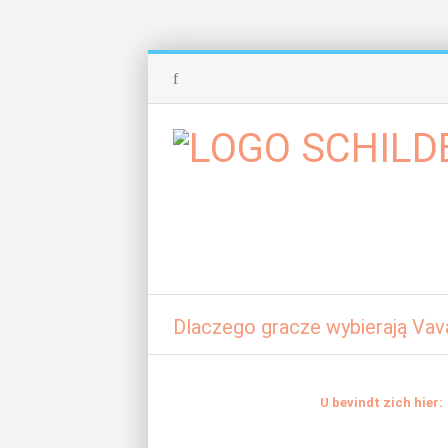
Dlaczego gracze wybierają Vav
U bevindt zich hier: