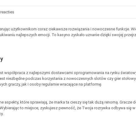
reacties
ferując użytkownikom coraz ciekawsze rozwiązania i nowoczesne funkcje. Wi
iwaniu najlepszych emocji. To kasyno zyskało uznanie dzięki swojej przejrzys
sy
est współpraca z najlepszymi dostawcami oprogramowania na rynku światow
jest niezbędne podczas korzystania z nowoczesnych slotów czy gier stołow
ch graczy, jak i osoby regularnie wracające na platformę.
 aspekty, które sprawiają, że marka ta cieszy się tak dużą renomą. Gracze do
 Wybierając to miejsce, zyskujesz pewność, że Twoja rozrywka odbywa się w 
y.