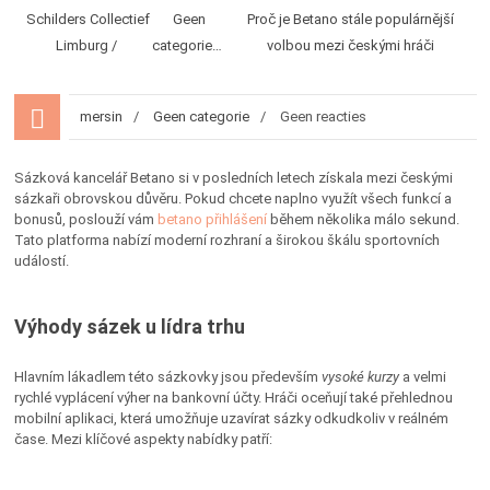
Schilders Collectief
Geen
Proč je Betano stále populárnější
Limburg
categorie
volbou mezi českými hráči
mersin
Geen categorie
Geen reacties
Sázková kancelář Betano si v posledních letech získala mezi českými
sázkaři obrovskou důvěru. Pokud chcete naplno využít všech funkcí a
bonusů, poslouží vám
betano přihlášení
během několika málo sekund.
Tato platforma nabízí moderní rozhraní a širokou škálu sportovních
událostí.
Výhody sázek u lídra trhu
Hlavním lákadlem této sázkovky jsou především
vysoké kurzy
a velmi
rychlé vyplácení výher na bankovní účty. Hráči oceňují také přehlednou
mobilní aplikaci, která umožňuje uzavírat sázky odkudkoliv v reálném
čase. Mezi klíčové aspekty nabídky patří: