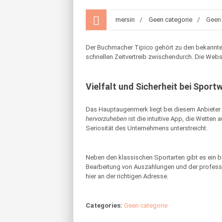
mersin
Geen categorie
Geen 
Der Buchmacher Tipico gehört zu den bekanntes
schnellen Zeitvertreib zwischendurch. Die Webse
Vielfalt und Sicherheit bei Sport
Das Hauptaugenmerk liegt bei diesem Anbieter 
hervorzuheben
ist die intuitive App, die Wette
Seriosität des Unternehmens unterstreicht.
Neben den klassischen Sportarten gibt es ein b
Bearbeitung von Auszahlungen und der professio
hier an der richtigen Adresse.
Categories:
Geen categorie