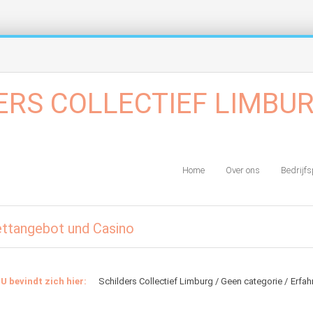
Home
Over ons
Bedrijfs
ettangebot und Casino
U bevindt zich hier:
Schilders Collectief Limburg
Geen categorie
Erfah