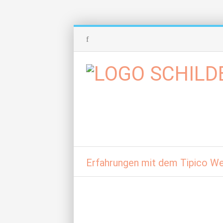
Erfahrungen mit dem Tipico W