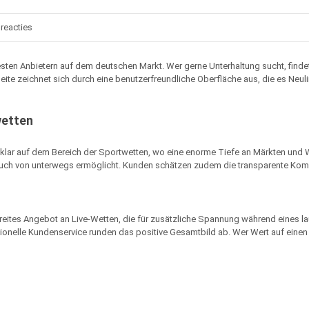
reacties
ten Anbietern auf dem deutschen Markt. Wer gerne Unterhaltung sucht, finde
ite zeichnet sich durch eine benutzerfreundliche Oberfläche aus, die es Neuli
wetten
klar auf dem Bereich der Sportwetten, wo eine enorme Tiefe an Märkten und
n auch von unterwegs ermöglicht. Kunden schätzen zudem die transparente Kom
reites Angebot an Live-Wetten, die für zusätzliche Spannung während eines la
nelle Kundenservice runden das positive Gesamtbild ab. Wer Wert auf einen liz