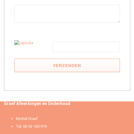
G
e
l
i
e
v
e
d
i
t
v
e
l
Graef Afwerkingen en Onderhoud
d
l
Michel Graef
e
e
Tel: 06 53 160 919
g