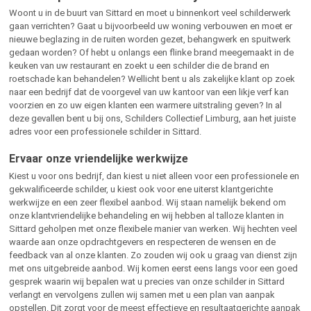
Woont u in de buurt van Sittard en moet u binnenkort veel schilderwerk
gaan verrichten? Gaat u bijvoorbeeld uw woning verbouwen en moet er
nieuwe beglazing in de ruiten worden gezet, behangwerk en spuitwerk
gedaan worden? Of hebt u onlangs een flinke brand meegemaakt in de
keuken van uw restaurant en zoekt u een schilder die de brand en
roetschade kan behandelen? Wellicht bent u als zakelijke klant op zoek
naar een bedrijf dat de voorgevel van uw kantoor van een likje verf kan
voorzien en zo uw eigen klanten een warmere uitstraling geven? In al
deze gevallen bent u bij ons, Schilders Collectief Limburg, aan het juiste
adres voor een professionele schilder in Sittard.
Ervaar onze vriendelijke werkwijze
Kiest u voor ons bedrijf, dan kiest u niet alleen voor een professionele en
gekwalificeerde schilder, u kiest ook voor ene uiterst klantgerichte
werkwijze en een zeer flexibel aanbod. Wij staan namelijk bekend om
onze klantvriendelijke behandeling en wij hebben al talloze klanten in
Sittard geholpen met onze flexibele manier van werken. Wij hechten veel
waarde aan onze opdrachtgevers en respecteren de wensen en de
feedback van al onze klanten. Zo zouden wij ook u graag van dienst zijn
met ons uitgebreide aanbod. Wij komen eerst eens langs voor een goed
gesprek waarin wij bepalen wat u precies van onze schilder in Sittard
verlangt en vervolgens zullen wij samen met u een plan van aanpak
opstellen. Dit zorgt voor de meest effectieve en resultaatgerichte aanpak