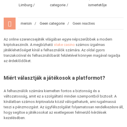
Limburg
categorie
ismertetője
mersin
Geen categorie
Geen reacties
Az online szerencsejáték világában egyre népszerűbbek a modern
kriptokaszinók. A megbízható
stake casino
számos izgalmas
játéklehetőséget kínál a felhasználók számára. Az oldal gyors
tranzakcióival és felhasználóbarát felületével könnyen magával ragadja
az érdeklődőket.
Miért választják a játékosok a platformot?
A felhasználók számára kiemelten fontos a biztonság és a
változatosság, amit ez a szolgáltató minden szempontból biztosít. A
kínálatban számos
kriptovaluta
közül válogathatunk, ami rugalmassá
teszi a pénzmozgást. Az ügyfélszolgálat folyamatosan rendelkezésre áll,
hogy segítse a játékosokat az esetlegesen felmerülő kérdések
kezelésében.