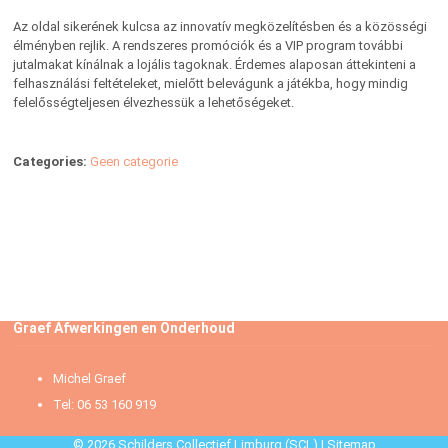
Az oldal sikerének kulcsa az innovatív megközelítésben és a közösségi
élményben rejlik. A rendszeres promóciók és a VIP program további
jutalmakat kínálnak a lojális tagoknak. Érdemes alaposan áttekinteni a
felhasználási feltételeket, mielőtt belevágunk a játékba, hogy mindig
felelősségteljesen élvezhessük a lehetőségeket.
Categories:
Geen categorie
Graef Afwerkingen en Onderhoud
Michel Graef
Tel: 06 53 160 919
© 2026 Schilders Collectief Limburg (SCL) |
Sitemap