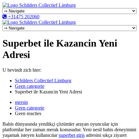
+31475 202060
Superbet ile Kazancin Yeni
Adresi
U bevindt zich hier:
Schilders Collectief Limburg
Geen categorie
Superbet ile Kazancin Yeni Adresi
mersin
Geen categorie
Geen reacties
Bahis dünyasında yenilikçi çözümler arayan oyuncular için
platformlar her zaman merak konusudur. Yeni nesil bahis deneyimini
yaşamak isteyen kullanıcılar
superbet giris
adresini sıkça ziyaret