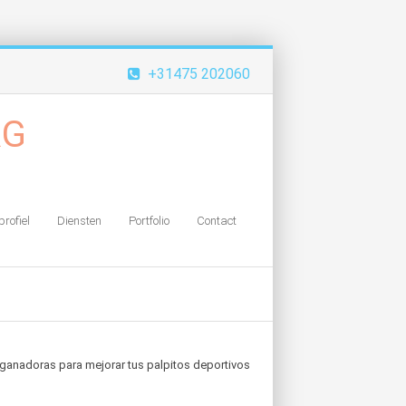
+31475 202060
profiel
Diensten
Portfolio
Contact
 ganadoras para mejorar tus palpitos deportivos