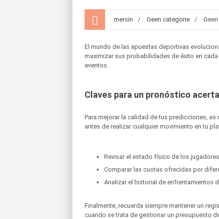
mersin
Geen categorie
Geen 
El mundo de las apuestas deportivas evolucion
maximizar sus probabilidades de éxito en cada 
eventos.
Claves para un pronóstico acert
Para mejorar la calidad de tus predicciones, e
antes de realizar cualquier movimiento en tu pl
Revisar el estado físico de los jugadores
Comparar las cuotas ofrecidas por difer
Analizar el historial de enfrentamientos 
Finalmente, recuerda siempre mantener un regis
cuando se trata de gestionar un presupuesto de