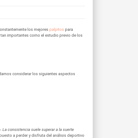
 constantemente los mejores
palpitos
para
 tan importantes como el estudio previo de los
ndamos considerar los siguientes aspectos
o.
La consistencia suele superar a la suerte
sto a perder y disfruta del análisis deportivo