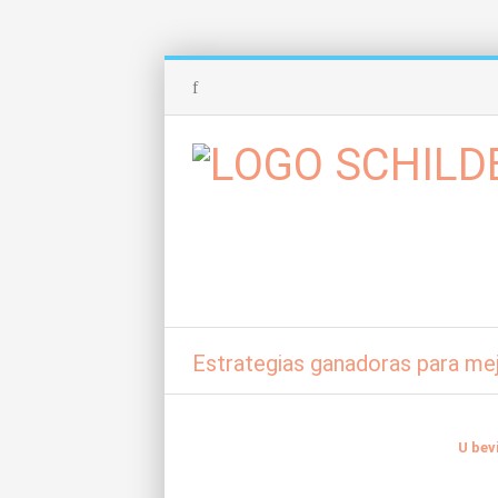
Estrategias ganadoras para mej
U bev