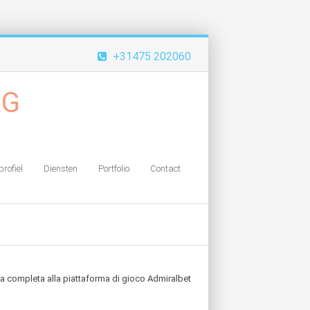
+31475 202060
profiel
Diensten
Portfolio
Contact
a completa alla piattaforma di gioco Admiralbet