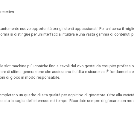
reacties
antemente nuove opportunità per gli utenti appassionati. Per chi cerca il migl
forma si distingue per un’interfaccia intuitiva e una vasta gamma di contenuti p
alle slot machine più iconiche fino ai tavoli dal vivo gestiti da croupier professi
are di ultima generazione che assicurano fluidità e sicurezza. È fondamentale 
oni di gioco in modo responsabile.
mpletano un quadro di alta qualità per ogni tipo di giocatore. Oltre alla varietà d
ndo alta la soglia dell’interesse nel tempo. Ricordate sempre di giocare con m