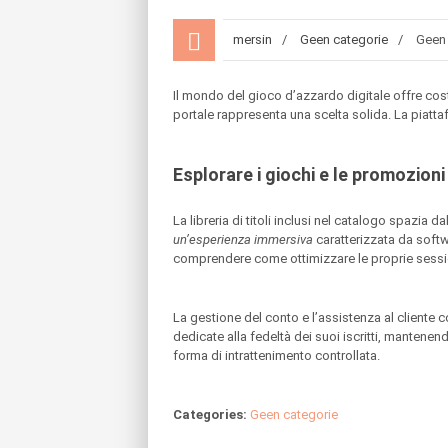
mersin
Geen categorie
Geen 
Il mondo del gioco d’azzardo digitale offre cost
portale rappresenta una scelta solida. La piatta
Esplorare i giochi e le promozioni
La libreria di titoli inclusi nel catalogo spazia d
un’esperienza immersiva
caratterizzata da softw
comprendere come ottimizzare le proprie sessi
La gestione del conto e l’assistenza al cliente co
dedicate alla fedeltà dei suoi iscritti, mantene
forma di intrattenimento controllata.
Categories:
Geen categorie