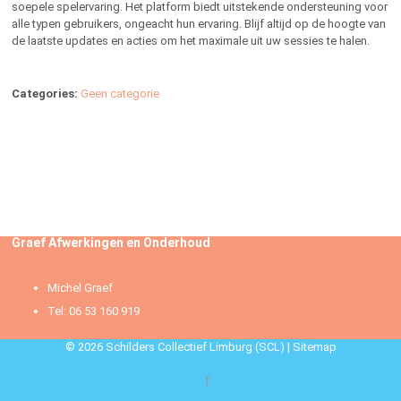
soepele spelervaring. Het platform biedt uitstekende ondersteuning voor
alle typen gebruikers, ongeacht hun ervaring. Blijf altijd op de hoogte van
de laatste updates en acties om het maximale uit uw sessies te halen.
Categories:
Geen categorie
Graef Afwerkingen en Onderhoud
Michel Graef
Tel: 06 53 160 919
© 2026 Schilders Collectief Limburg (SCL) |
Sitemap