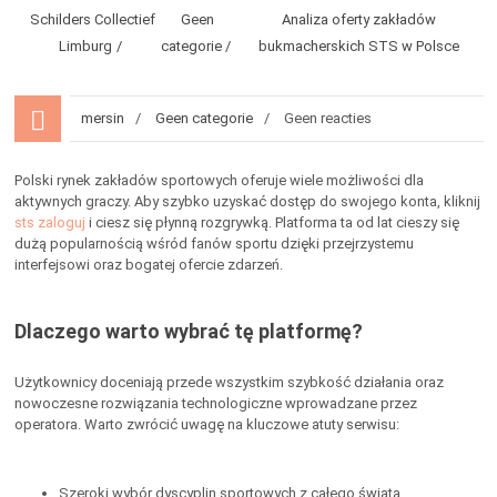
Schilders Collectief
Geen
Analiza oferty zakładów
Limburg
categorie
bukmacherskich STS w Polsce
mersin
Geen categorie
Geen reacties
Polski rynek zakładów sportowych oferuje wiele możliwości dla
aktywnych graczy. Aby szybko uzyskać dostęp do swojego konta, kliknij
sts zaloguj
i ciesz się płynną rozgrywką. Platforma ta od lat cieszy się
dużą popularnością wśród fanów sportu dzięki przejrzystemu
interfejsowi oraz bogatej ofercie zdarzeń.
Dlaczego warto wybrać tę platformę?
Użytkownicy doceniają przede wszystkim szybkość działania oraz
nowoczesne rozwiązania technologiczne wprowadzane przez
operatora. Warto zwrócić uwagę na kluczowe atuty serwisu:
Szeroki wybór dyscyplin sportowych z całego świata