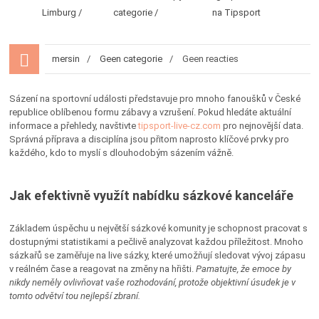
Limburg
categorie
na Tipsport
mersin
Geen categorie
Geen reacties
Sázení na sportovní události představuje pro mnoho fanoušků v České
republice oblíbenou formu zábavy a vzrušení. Pokud hledáte aktuální
informace a přehledy, navštivte
tipsport-live-cz.com
pro nejnovější data.
Správná příprava a disciplína jsou přitom naprosto klíčové prvky pro
každého, kdo to myslí s dlouhodobým sázením vážně.
Jak efektivně využít nabídku sázkové kanceláře
Základem úspěchu u největší sázkové komunity je schopnost pracovat s
dostupnými statistikami a pečlivě analyzovat každou příležitost. Mnoho
sázkařů se zaměřuje na live sázky, které umožňují sledovat vývoj zápasu
v reálném čase a reagovat na změny na hřišti.
Pamatujte, že emoce by
nikdy neměly ovlivňovat vaše rozhodování, protože objektivní úsudek je v
tomto odvětví tou nejlepší zbraní.