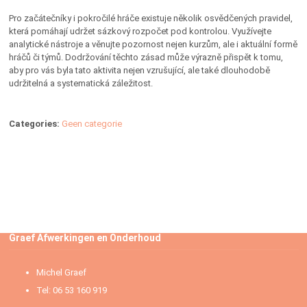
Pro začátečníky i pokročilé hráče existuje několik osvědčených pravidel,
která pomáhají udržet sázkový rozpočet pod kontrolou. Využívejte
analytické nástroje a věnujte pozornost nejen kurzům, ale i aktuální formě
hráčů či týmů. Dodržování těchto zásad může výrazně přispět k tomu,
aby pro vás byla tato aktivita nejen vzrušující, ale také dlouhodobě
udržitelná a systematická záležitost.
Categories:
Geen categorie
Graef Afwerkingen en Onderhoud
Michel Graef
Tel: 06 53 160 919