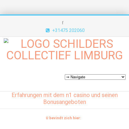
+31475 202060
Erfahrungen mit dem n1 casino und seinen
Bonusangeboten
U bevindt zich hier: