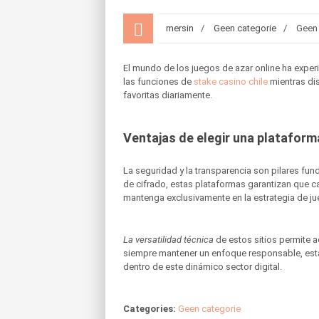
mersin
Geen categorie
Geen 
El mundo de los juegos de azar online ha exper
las funciones de
stake casino chile
mientras dis
favoritas diariamente.
Ventajas de elegir una plataform
La seguridad y la transparencia son pilares fun
de cifrado, estas plataformas garantizan que 
mantenga exclusivamente en la estrategia de jue
La versatilidad técnica
de estos sitios permite 
siempre mantener un enfoque responsable, estab
dentro de este dinámico sector digital.
Categories:
Geen categorie