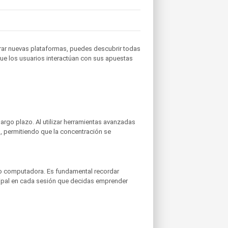
orar nuevas plataformas, puedes descubrir todas
que los usuarios interactúan con sus apuestas
argo plazo. Al utilizar herramientas avanzadas
, permitiendo que la concentración se
 o computadora. Es fundamental recordar
ncipal en cada sesión que decidas emprender