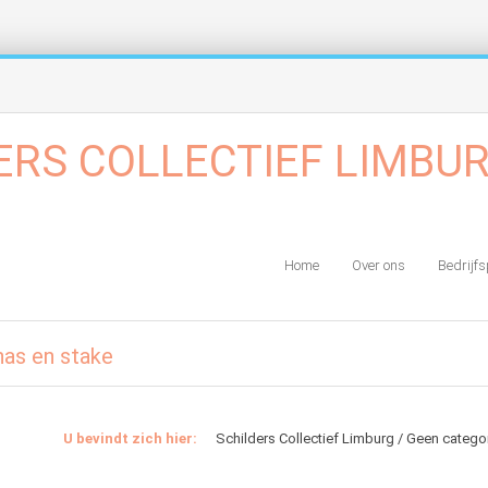
Home
Over ons
Bedrijfs
nas en stake
U bevindt zich hier:
Schilders Collectief Limburg
Geen catego