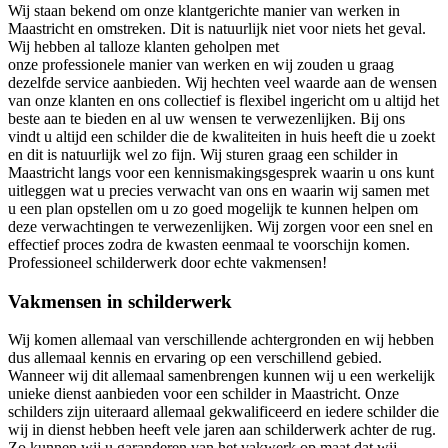
Wij staan bekend om onze klantgerichte manier van werken in
Maastricht en omstreken. Dit is natuurlijk niet voor niets het geval.
Wij hebben al talloze klanten geholpen met
onze professionele manier van werken en wij zouden u graag
dezelfde service aanbieden. Wij hechten veel waarde aan de wensen
van onze klanten en ons collectief is flexibel ingericht om u altijd het
beste aan te bieden en al uw wensen te verwezenlijken. Bij ons
vindt u altijd een schilder die de kwaliteiten in huis heeft die u zoekt
en dit is natuurlijk wel zo fijn. Wij sturen graag een schilder in
Maastricht langs voor een kennismakingsgesprek waarin u ons kunt
uitleggen wat u precies verwacht van ons en waarin wij samen met
u een plan opstellen om u zo goed mogelijk te kunnen helpen om
deze verwachtingen te verwezenlijken. Wij zorgen voor een snel en
effectief proces zodra de kwasten eenmaal te voorschijn komen.
Professioneel schilderwerk door echte vakmensen!
Vakmensen in schilderwerk
Wij komen allemaal van verschillende achtergronden en wij hebben
dus allemaal kennis en ervaring op een verschillend gebied.
Wanneer wij dit allemaal samenbrengen kunnen wij u een werkelijk
unieke dienst aanbieden voor een schilder in Maastricht. Onze
schilders zijn uiteraard allemaal gekwalificeerd en iedere schilder die
wij in dienst hebben heeft vele jaren aan schilderwerk achter de rug.
Zo kunnen wij u garanderen van het vakwerk op maat dat wij