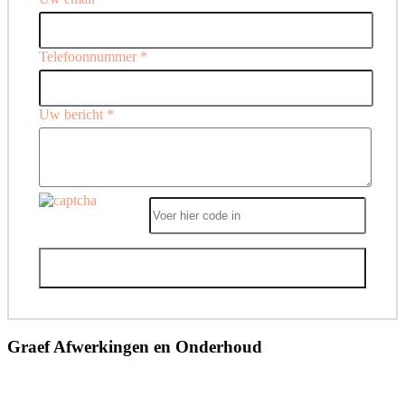
Telefoonnummer *
Uw bericht *
Gelieve
dit
veld
leeg
te
laten.
Graef Afwerkingen en Onderhoud
Michel Graef
Tel: 06 53 160 919