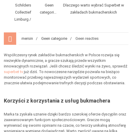
Schilders
Geen
Dlaczego warto wybrać Superbet w
Collectief
categorie
zakładach bukmacherskich
Limburg
mersin
Geen categorie
Geen reacties
Współczesny rynek zakładów bukmacherskich w Polsce rozwija się
niezwykle dynamicznie, a gracze szukają przede wszystkim
innowacyjnych rozwiązań. Jeśli chcesz śledzić wyniki na żywo, sprawdź
superbet tv
już dziś. To nowoczesne narzędzie pozwala na bieżąco
monitorować przebieg najważniejszych wydarzeń sportowych, co
znacznie ułatwia podejmowanie trafnych decyzji podczas obstawiania.
Korzyści z korzystania z usług bukmachera
Marka ta zyskała uznanie dzięki bardzo szerokiej ofercie dyscyplin oraz
zaawansowanym funkcjom społecznościowym. Gracze mogą
wymieniać się swoimi opiniami na czacie, co tworzy unikalną atmosferę
wspierającą wymianę doświadczeń. Warto zwrócić uwagę na kilka