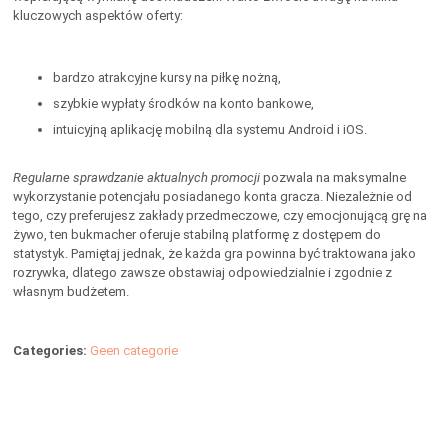
kluczowych aspektów oferty:
bardzo atrakcyjne kursy na piłkę nożną,
szybkie wypłaty środków na konto bankowe,
intuicyjną aplikację mobilną dla systemu Android i iOS.
Regularne sprawdzanie aktualnych promocji
pozwala na maksymalne
wykorzystanie potencjału posiadanego konta gracza. Niezależnie od
tego, czy preferujesz zakłady przedmeczowe, czy emocjonującą grę na
żywo, ten bukmacher oferuje stabilną platformę z dostępem do
statystyk. Pamiętaj jednak, że każda gra powinna być traktowana jako
rozrywka, dlatego zawsze obstawiaj odpowiedzialnie i zgodnie z
własnym budżetem.
Categories:
Geen categorie