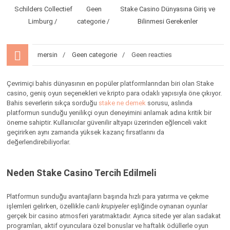
Schilders Collectief
Geen
Stake Casino Dünyasına Giriş ve
Limburg
categorie
Bilinmesi Gerekenler
mersin
Geen categorie
Geen reacties
Çevrimiçi bahis dünyasının en popüler platformlarından biri olan Stake
casino, geniş oyun seçenekleri ve kripto para odaklı yapısıyla öne çıkıyor.
Bahis severlerin sıkça sorduğu
stake ne demek
sorusu, aslında
platformun sunduğu yenilikçi oyun deneyimini anlamak adına kritik bir
öneme sahiptir. Kullanıcılar güvenilir altyapı üzerinden eğlenceli vakit
geçirirken aynı zamanda yüksek kazanç fırsatlarını da
değerlendirebiliyorlar.
Neden Stake Casino Tercih Edilmeli
Platformun sunduğu avantajların başında hızlı para yatırma ve çekme
işlemleri gelirken, özellikle
canlı krupiyeler
eşliğinde oynanan oyunlar
gerçek bir casino atmosferi yaratmaktadır. Ayrıca sitede yer alan sadakat
programları, aktif oyunculara özel bonuslar ve haftalık ödüllerle oyun