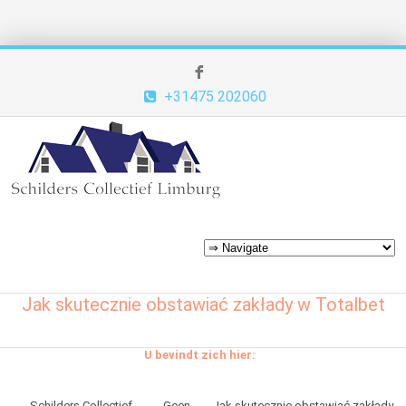
+31475 202060
Jak skutecznie obstawiać zakłady w Totalbet
U bevindt zich hier:
Schilders Collectief
Geen
Jak skutecznie obstawiać zakłady