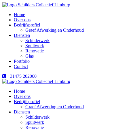
Home
Over ons
Bedrijfsprofiel
Graef Afwerking en Onderhoud
Diensten
Schilderwerk
Spuitwerk
Renovatie
Glas
Portfolio
Contact
+31475 202060
Home
Over ons
Bedrijfsprofiel
Graef Afwerking en Onderhoud
Diensten
Schilderwerk
Spuitwerk
Renovatie