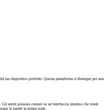
dal tuo dispositivo preferito. Questa piattaforma si distingue per una
. Gli utenti possono contare su un’interfaccia intuitiva che rende
egue le partite in tempo reale.