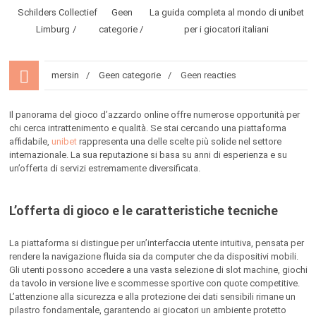
Schilders Collectief
Geen
La guida completa al mondo di unibet
Limburg
categorie
per i giocatori italiani
mersin
Geen categorie
Geen reacties
Il panorama del gioco d’azzardo online offre numerose opportunità per
chi cerca intrattenimento e qualità. Se stai cercando una piattaforma
affidabile,
unibet
rappresenta una delle scelte più solide nel settore
internazionale. La sua reputazione si basa su anni di esperienza e su
un’offerta di servizi estremamente diversificata.
L’offerta di gioco e le caratteristiche tecniche
La piattaforma si distingue per un’interfaccia utente intuitiva, pensata per
rendere la navigazione fluida sia da computer che da dispositivi mobili.
Gli utenti possono accedere a una vasta selezione di slot machine, giochi
da tavolo in versione live e scommesse sportive con quote competitive.
L’attenzione alla sicurezza e alla protezione dei dati sensibili rimane un
pilastro fondamentale, garantendo ai giocatori un ambiente protetto