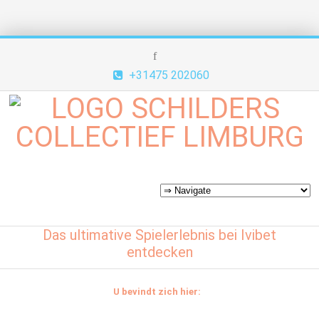
+31475 202060
Das ultimative Spielerlebnis bei Ivibet
entdecken
U bevindt zich hier: