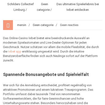
Schilders Collectief
Geen
Das ultimative Spielerlebnis bei
Limburg
categorie
Ivibet entdecken
mersin
Geen categorie
Geen reacties
Das Online-Casino Ivibet bietet eine beeindruckende Auswahl an
modernen Spielautomaten und Live-Dealer-Optionen für jeden
Geschmack. Nutzer schätzen vor allem die mobile Flexibilität, die durch
die
ivibet app
erstklassig umgesetzt wird. Durch die intuitive
Benutzeroberfläche finden sich auch Neulinge sofort auf der Plattform
zurecht.
Spannende Bonusangebote und Spielvielfalt
Wer sich für die Anmeldung entscheidet, profitiert regelmäßig von
attraktiven Promotionen und einem lukrativen Treueprogramm. Das
Portfolio umfasst dabei
tausende
Titel von renommierten
Softwareentwicklern, die für faire Gewinnchancen und hohe
Unterhaltungswerte stehen. Besonders hervorzuheben sind die