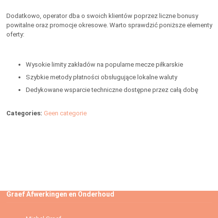
Dodatkowo, operator dba o swoich klientów poprzez liczne bonusy
powitalne oraz promocje okresowe. Warto sprawdzić poniższe elementy
oferty:
Wysokie limity zakładów na popularne mecze piłkarskie
Szybkie metody płatności obsługujące lokalne waluty
Dedykowane wsparcie techniczne dostępne przez całą dobę
Categories:
Geen categorie
Graef Afwerkingen en Onderhoud