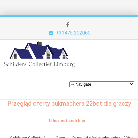
+31475 202060
Przegląd oferty bukmachera 22bet dla graczy
U bevindt zich hier:
Schilders Collectief
Geen
Przegląd oferty bukmachera 22bet