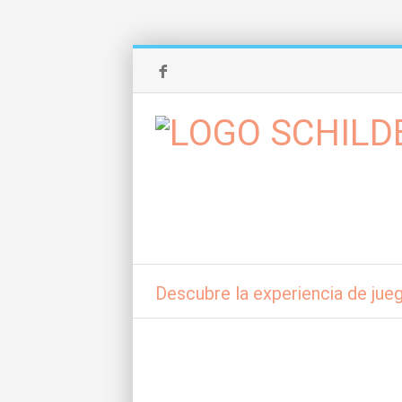
Descubre la experiencia de jue