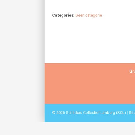
Categories:
Geen categorie
Gr
© 2026 Schilders Collectief Limburg (SCL) |
Sit