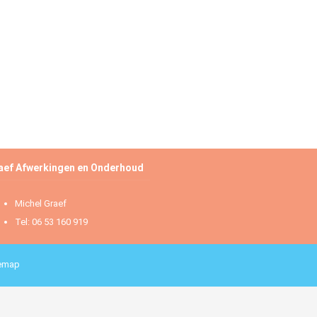
aef Afwerkingen en Onderhoud
Michel Graef
Tel: 06 53 160 919
emap