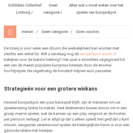
Schilders Collectief
Geen
Alles wat u moet weten over het
Limburg
categorie
spelen van Eurojackpot
mersin
Geen categorie
Geen reacties
De loterij is voor velen een droom die werkelijkheid kan worden met
slechts een enkel lot. Wilt u vandaag nog de
eurojackpot wyniki nl
bekijken voor de laatste trekking? Het spel is inmiddels uitgegroeid tot
een van de meest populaire Europese loterijen door de enorme
hoofdprijzen die regelmatig de honderd miljoen euro passeren.
Strategieën voor een grotere winkans
Hoewel Eurojackpot een puur kansspel blijft, zijn er manieren om uw
speelervaring leuker te maken. Veel deelnemers kiezen ervoor om in een
groep mee te spelen, wat de kansen op een prijs vergroot en de kosten
per persoon verlaagt.
Let er altijd op dat u alleen speelt met geld dat u kunt
missen
, aangezien verantwoord spelen de belangrijkste basis is voor een
gezonde relatie met loterijen.