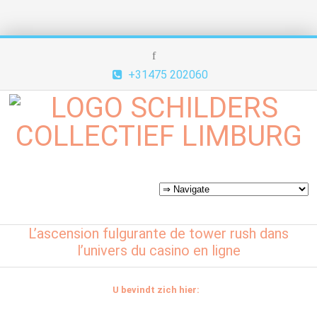
+31475 202060
L’ascension fulgurante de tower rush dans
l’univers du casino en ligne
U bevindt zich hier: