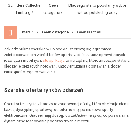
Schilders Collectief
Geen
Dlaczego sts to popularny wybór
Limburg
categorie
wśród polskich graczy
mersin
Geen categorie
Geen reacties
Zakłady bukmacherskie w Polsce od lat cieszą się ogromnym
zainteresowaniem wśród fanów sportu. Jeśli szukasz sprawdzonych
rozwiązań mobilnych,
sts aplikacja
to narzędzie, które znacząco ułatwia
śledzenie bieżących notowań. Każdy entuzjasta obstawiania doceni
intuicyjność tego rozwiązania.
Szeroka oferta rynków zdarzeń
Operator ten słynie z bardzo rozbudowanej oferty, która obejmuje niemal
każdą dyscyplinę sportową, od piłki nożnej po niszowe sporty
elektroniczne. Gracze mają dostęp do
zakładów na żywo
, co pozwala na
dynamiczne reagowanie podczas trwania meczu.