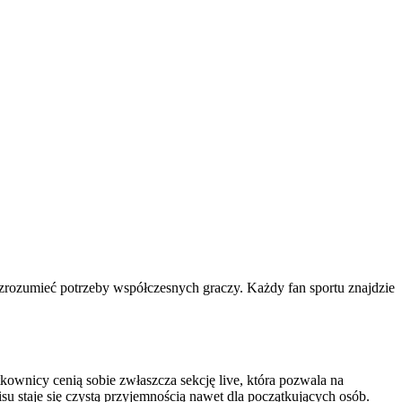
j zrozumieć potrzeby współczesnych graczy. Każdy fan sportu znajdzie
kownicy cenią sobie zwłaszcza sekcję live, która pozwala na
isu staje się czystą przyjemnością nawet dla początkujących osób.