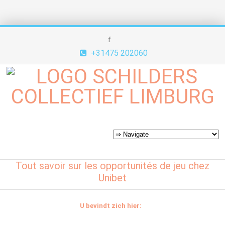
+31475 202060
Tout savoir sur les opportunités de jeu chez
Unibet
U bevindt zich hier: