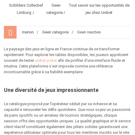
Schilders Collectief
Geen
Tout savoir sur les opportunités de
Limburg
categorie
jeu chez Unibet
mersin
Geen categorie
Geen reacties
Le paysage des jeux en ligne en France continue de se transformer
rapidement. Pour explorer les tables disponibles, les joueurs apprécient
souvent de tester
unibet poker
afin de profiter d’une interface fluide et
intuitive. Cette plateforme s’est imposée comme une référence
incontournable grâce à sa fiabilité exemplaire.
Une diversité de jeux impressionnante
Le catalogue proposé par l’opérateur séduit par sa richesse et sa
capacité à renouveler les défis quotidiens. Que vous soyez un passionné
de paris sportifs ou un amateur de tournois stratégiques, chaque
session offre des opportunités uniques.
La qualité graphique et le service
client réactif
constituent également des piliers solides garantissant une
expérience utilisateur optimale pour tous les membres inscrits sur le site.