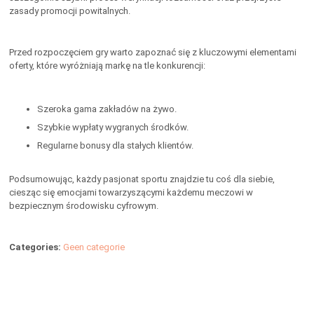
zasady promocji powitalnych.
Przed rozpoczęciem gry warto zapoznać się z kluczowymi elementami
oferty, które wyróżniają markę na tle konkurencji:
Szeroka gama zakładów na żywo.
Szybkie wypłaty wygranych środków.
Regularne bonusy dla stałych klientów.
Podsumowując, każdy pasjonat sportu znajdzie tu coś dla siebie,
ciesząc się emocjami towarzyszącymi każdemu meczowi w
bezpiecznym środowisku cyfrowym.
Categories:
Geen categorie