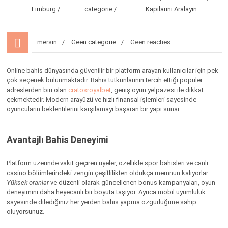
Limburg
categorie
Kapılarını Aralayın
mersin
Geen categorie
Geen reacties
Online bahis dünyasında güvenilir bir platform arayan kullanıcılar için pek
çok seçenek bulunmaktadır. Bahis tutkunlarının tercih ettiği popüler
adreslerden biri olan
cratosroyalbet
, geniş oyun yelpazesi ile dikkat
çekmektedir. Modern arayüzü ve hızlı finansal işlemleri sayesinde
oyuncuların beklentilerini karşılamayı başaran bir yapı sunar.
Avantajlı Bahis Deneyimi
Platform üzerinde vakit geçiren üyeler, özellikle spor bahisleri ve canlı
casino bölümlerindeki zengin çeşitlilikten oldukça memnun kalıyorlar.
Yüksek oranlar
ve düzenli olarak güncellenen bonus kampanyaları, oyun
deneyimini daha heyecanlı bir boyuta taşıyor. Ayrıca mobil uyumluluk
sayesinde dilediğiniz her yerden bahis yapma özgürlüğüne sahip
oluyorsunuz.