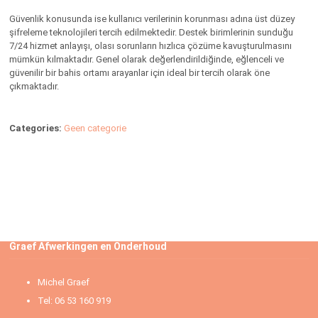
Güvenlik konusunda ise kullanıcı verilerinin korunması adına üst düzey
şifreleme teknolojileri tercih edilmektedir. Destek birimlerinin sunduğu
7/24 hizmet anlayışı, olası sorunların hızlıca çözüme kavuşturulmasını
mümkün kılmaktadır. Genel olarak değerlendirildiğinde, eğlenceli ve
güvenilir bir bahis ortamı arayanlar için ideal bir tercih olarak öne
çıkmaktadır.
Categories:
Geen categorie
Graef Afwerkingen en Onderhoud
Michel Graef
Tel: 06 53 160 919