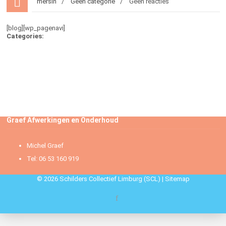
mersin
Geen categorie
Geen reacties
[blog][wp_pagenavi]
Categories:
Graef Afwerkingen en Onderhoud
Michel Graef
Tel: 06 53 160 919
© 2026 Schilders Collectief Limburg (SCL) |
Sitemap