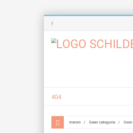
404
mersin
Geen categorie
Geen 