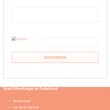
G
e
l
i
e
v
e
d
i
t
v
e
l
Graef Afwerkingen en Onderhoud
d
l
Michel Graef
e
e
Tel: 06 53 160 919